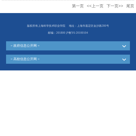
第一页
<<上一页
下一页>>
尾页
版权所有上海科学技术职业学院
地址：上海市嘉定区金沙路280号
邮编：201800 沪教Y6-20100104
= 政府信息公开网 =
= 高校信息公开网 =