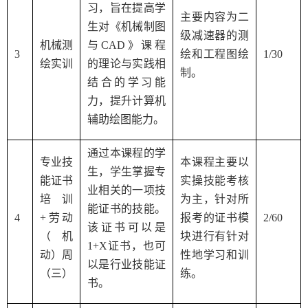
习，旨在提高学
主要内容为二
生对《机械制图
级减速器的测
机械测
与
CAD
》课程
3
绘和工程图绘
1/30
绘实训
的理论与实践相
制。
结合的学习能
力，提升计算机
辅助绘图能力。
通过本课程的学
专业技
本课程主要以
生，学生掌握专
能证书
实操技能考核
业相关的一项技
培训
为主，针对所
能证书的技能。
4
+
劳动
报考的证书模
2/60
该证书可以是
（机
块进行有针对
1+X
证书，也可
动）周
性地学习和训
以是行业技能证
（三）
练。
书。