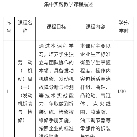
集中实践教学课程描述
序
课程名
学分
/
课程目标
课程内容
号
称
学时
通过本课程学
本课程主要以
习，培养学生独
企业生产标准
劳动
立与团队协作的
衡量学生掌握
（机
本领，具备发动
程度，操作内
动）周
机维修、发动机
容包括活塞连
（一）
故障诊断与检测
杆组、曲轴、
1
1/30
（发动
等技术实战能
凸轮轴、气缸
机拆装
力，争取做到拆
体、点火线
与检
装训练、检修按
圈、喷油嘴、
修）
维修手册实施，
油压调节器等
按照企业的标准
零部件的拆装
进行验收。
与检修。