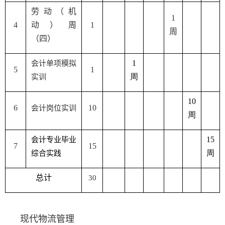
劳动（机
1
4
动）周
1
周
（四）
1
会计单项模拟
5
1
周
实训
10
6
10
会计岗位实训
周
15
会计
专业
毕业
7
15
周
综合实践
总
计
30
现代物流管理