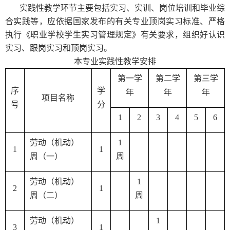
实践性教学环节主要包括实习、实训、岗位培训和毕业综
合实践等，应依据国家发布的有关专业顶岗实习标准、严格
执行《职业学校学生实习管理规定》有关要求，组织好认识
实习、跟岗实习和顶岗实习。
本专业实践性教学安排
第一学
第二学
第三学
序
学
年
年
年
项目名称
号
分
1
2
3
4
5
6
劳动（机动）
1
1
1
周（一）
周
劳动（机动）
1
2
1
周（二）
周
劳动（机动）
1
3
1