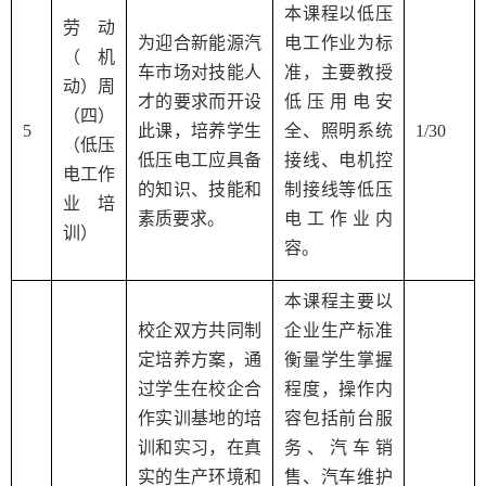
本课程以低压
劳动
为迎合新能源汽
电工作业为标
（机
车市场对技能人
准，主要教授
动）周
才的要求而开设
低压用电安
（四）
5
此课，培养学生
全、照明系统
1/30
（低压
低压电工应具备
接线、电机控
电工作
的知识、技能和
制接线等低压
业培
素质要求。
电工作业内
训）
容。
本课程主要以
校企双方共同制
企业生产标准
定培养方案，通
衡量学生掌握
过学生在校企合
程度，操作内
作实训基地的培
容包括前台服
训和实习，在真
务、汽车销
实的生产环境和
售、汽车维护