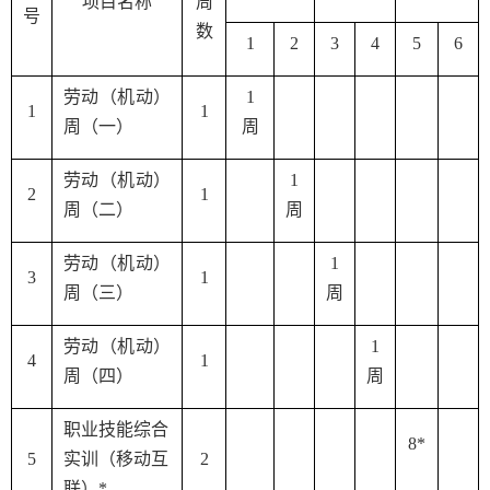
项目名称
周
号
数
1
2
3
4
5
6
劳动（机动）
1
1
1
周（一）
周
劳动（机动）
1
2
1
周（二）
周
劳动（机动）
1
3
1
周（三）
周
劳动（机动）
1
4
1
周（四）
周
职业技能综合
8*
5
实训（移动互
2
联）
*