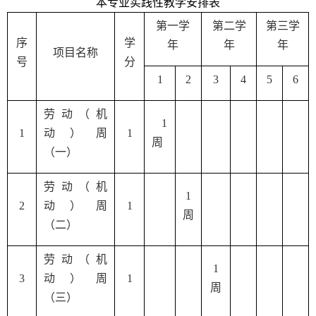
本专业
实践性教学
安排
表
第一学
第二学
第三学
序
学
年
年
年
项目名称
号
分
1
2
3
4
5
6
劳动（机
1
1
动）周
1
周
（一）
劳动（机
1
2
动）周
1
周
（二）
劳动（机
1
3
动）周
1
周
（三）