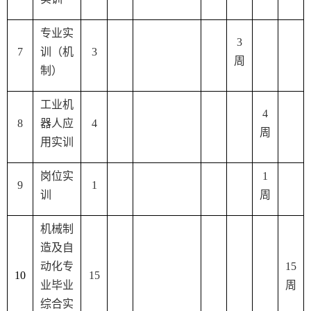
专业实
3
7
训（机
3
周
制）
工业机
4
8
器人应
4
周
用实训
岗位实
1
9
1
训
周
机械制
造及自
动化专
15
1
0
15
业毕业
周
综合实