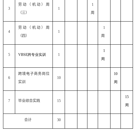
劳动（机动）周
1
3
1
（三）
周
劳动（机动）周
1
4
1
（四）
周
1
5
VBSE
跨专业实训
1
周
跨境电子商务岗位
10
6
10
实训
周
15
7
毕业综合实践
15
周
合计
30