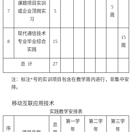
课题项目实训
5
7
或企业顶岗实
5
周
习
现代通信技术
15
8
专业毕业综合
15
周
实践
总 计
27
注：标注
*
号的实训项目包含在教学周内进行，非集中安
排。
移动互联应用技术
实践教学
安排表
第一学
第二学
第三学
总
序
年
年
年