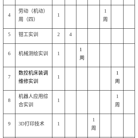
劳动（机动）
1
4
1
周（四）
周
5
钳工实训
2
4
1
6
机械测绘实训
1
周
数控机床装调
1
7
1
维修
实训
周
机器人应用综
1
8
1
合实训
周
1
9
3D
打印技术
1
周