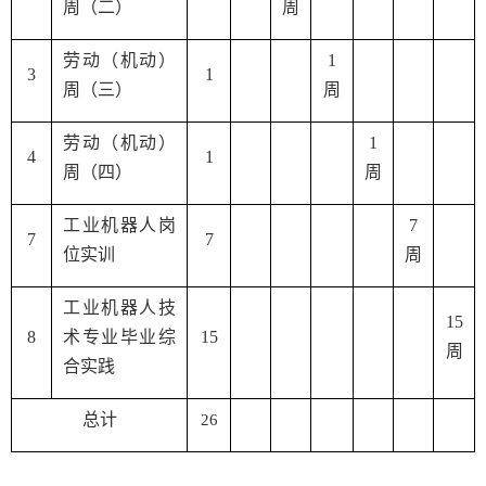
周（二）
周
劳动（机动）
1
3
1
周（三）
周
劳动（机动）
1
4
1
周（四）
周
工业机器人岗
7
7
7
位实训
周
工业机器人技
15
8
术专业毕业综
15
周
合实践
总计
26