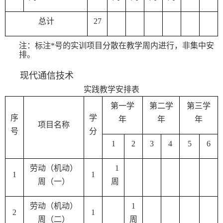
总计
27
注：标注
*
号的实训项目分散在教学周内进行，非集中安
排。
现代通信技术
实践教学安排表
第一学
第二学
第三学
序
学
年
年
年
项目名称
号
分
1
2
3
4
5
6
劳动（机动）
1
1
1
周（一）
周
劳动（机动）
1
2
1
周（二）
周