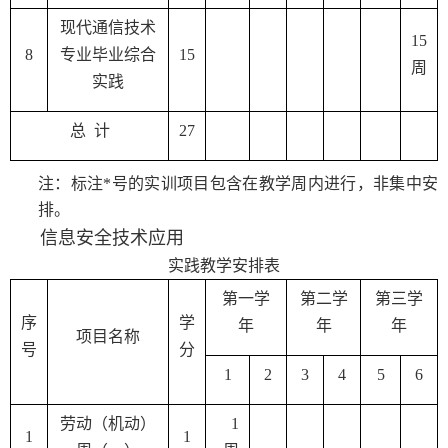
现代通信技术
15
8
专业毕业综合
15
周
实践
总 计
27
注：标注
*
号的实训项目包含在教学周内进行，非集中安
排。
信息安全技术应用
实践教学安排表
第一学
第二学
第三学
序
学
年
年
年
项目名称
号
分
1
2
3
4
5
6
劳动（机动）
1
1
1