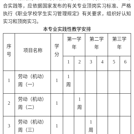
合实践等，应依据国家发布的有关专业顶岗实习标准、严格
执行《职业学校学生实习管理规定》有关要求，组织好认知
实习和顶岗实习。
本专业
实践性教学安排
第一学
第二学
第三学
序
学
年
年
年
项目名称
号
分
1
2
3
4
5
6
劳动（机动）
1
1
1
周（一）
周
劳动（机动）
1
2
1
周（二）
周
劳动（机动）
1
3
1
周（三）
周