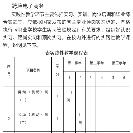
跨境电子商务
实践性教学环节主要包括实习、实训、岗位培训和毕业综
合实践等，应依据国家发布的有关专业顶岗实习标准、严格
执行《职业学校学生实习管理规定》有关要求，组织好认识
实习、跟岗实习和顶岗实习。在校内外进行的实践性教学课
程，说明见下表。
表实践性教学课程表
第一学年
第二学年
第三学年
序
学
项目名称
号
分
1
2
3
4
5
6
劳动（机动）周
1
1
1
（一）
周
劳动（机动）周
1
2
1
（二）
周