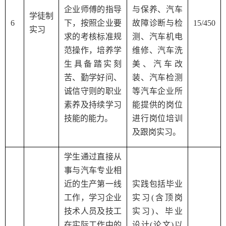
企业师傅的指导
与保养、汽车
学徒制
6
下，按照企业要
故障诊断与检
15/450
实习
求的考核标准规
测、汽车机电
范操作，培养学
维修、汽车洗
生具备踏实刻
美、汽车改
苦、勤学好问、
装、汽车检测
诚信守则的职业
等汽车企业所
素养及持续学习
能提供的岗位
技能的能力。
进行岗位培训
及跟岗实习。
学生通过直接从
事与汽车专业相
近的生产第一线
实践包括毕业
工作，学习企业
实习
(
含顶岗
技术人员及技工
实习
)
、毕业
在实际工作中的
设计
(
论文
)
以