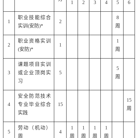
1
2
3
4
5
6
职业技能综合
8
1
2
实训
(
安防
)
*
周
职业资格实训
1
2
1
(
安防
)
*
周
课题项目实训
5
3
或企业顶岗实
5
周
习
安全防范技术
15
4
专业毕业综合
15
周
实践
劳动（机动）
1
1
1
1
5
4
周
周
周
周
周