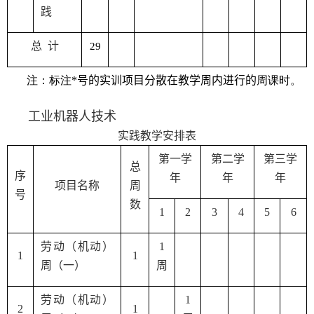
践
总 计
2
9
注：标注
*
号的实训项目分散在教学周内进行的
周课时
。
工业机器人技术
实践教学安排表
第一学
第二学
第三学
总
序
年
年
年
项目名称
周
号
数
1
2
3
4
5
6
劳动（机动）
1
1
1
周（一）
周
劳动（机动）
1
2
1