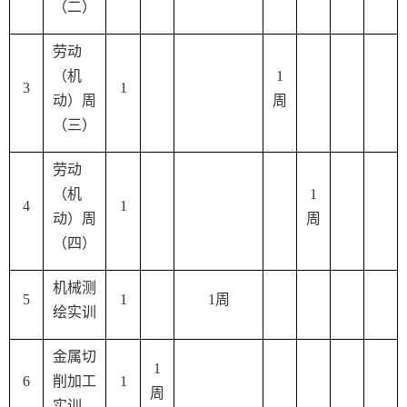
（二）
劳动
（机
1
3
1
动）周
周
（三）
劳动
（机
1
4
1
动）周
周
（四）
机械测
5
1
1
周
绘实训
金属切
1
6
削加工
1
周
实训