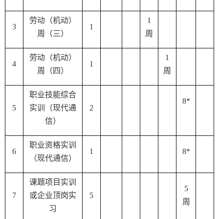
劳动（机动）
1
3
1
周（三）
周
劳动（机动）
1
4
1
周（四）
周
职业技能综合
8*
5
实训（现代通
2
信）
职业资格实训
6
1
8*
（现代通信）
课题项目实训
5
7
或企业顶岗实
5
周
习